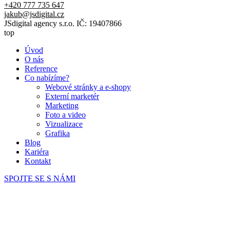
+420 777 735 647
jakub@jsdigital.cz
JSdigital agency s.r.o. IČ: 19407866
top
Úvod
O nás
Reference
Co nabízíme?
Webové stránky a e-shopy
Externí marketér
Marketing
Foto a video
Vizualizace
Grafika
Blog
Kariéra
Kontakt
SPOJTE SE S NÁMI