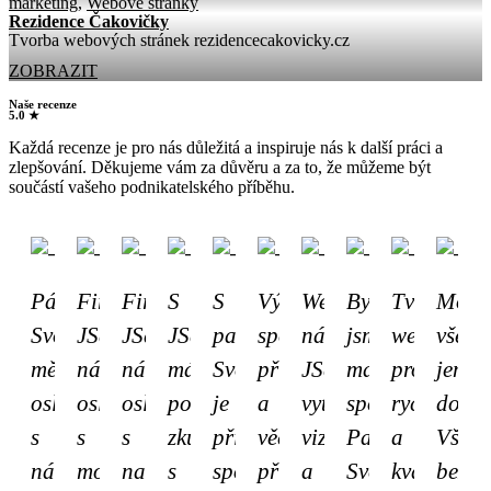
marketing
,
Webové stránky
Rezidence Čakovičky
Tvorba webových stránek rezidencecakovicky.cz
ZOBRAZIT
Naše recenze
5.0 ★
Každá recenze je pro nás důležitá a inspiruje nás k další práci a
zlepšování. Děkujeme vám za důvěru a za to, že můžeme být
součástí vašeho podnikatelského příběhu.
Pán
Firma
Firma
S
S
Výborná
Webovky
Byli
Tvorba
Moh
Svoboda
JSdigital
JSdgital
JSdigital
panem
spolupráce,
nám
jsme
webu
všem
mě
nás
nás
máme
Svobodou
příjemný
JSdigital
maximalne
proběhla
jen
oslovil
oslovila
oslovila
pozitivní
je
a
vytvořil
spokojeni.
rychle
dopor
s
s
s
zkušenost
příjemná
věcný
vizuálně
Pan
a
Vše
návrhem
modernizaci
nabídkou
s
spolupráce,
přístup
a
Svoboda
kvalitně
bez