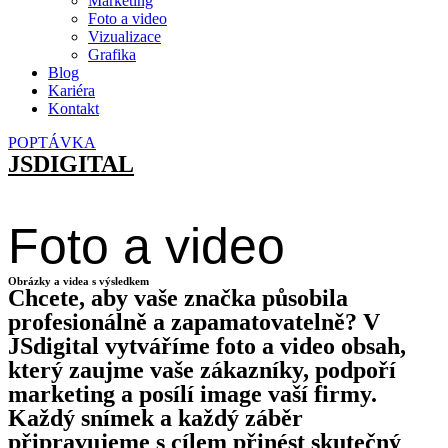
Marketing
Foto a video
Vizualizace
Grafika
Blog
Kariéra
Kontakt
POPTÁVKA
JSDIGITAL
Foto a video
Obrázky a videa s výsledkem
Chcete, aby vaše značka působila
profesionálně a zapamatovatelně? V
JSdigital vytváříme foto a video obsah,
který zaujme vaše zákazníky, podpoří
marketing a posílí image vaší firmy.
Každý snímek a každý záběr
připravujeme s cílem přinést skutečný