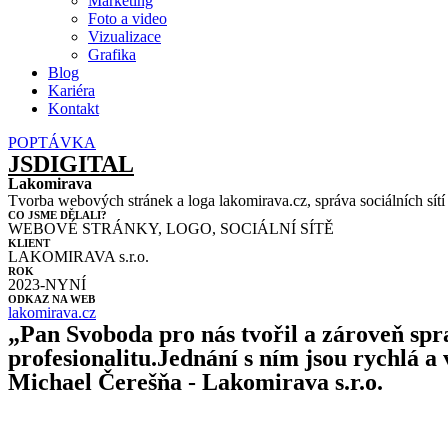
Marketing
Foto a video
Vizualizace
Grafika
Blog
Kariéra
Kontakt
POPTÁVKA
JSDIGITAL
Lakomirava
Tvorba webových stránek a loga lakomirava.cz, správa sociálních sítí
CO JSME DĚLALI?
WEBOVÉ STRÁNKY, LOGO, SOCIÁLNÍ SÍTĚ
KLIENT
LAKOMIRAVA s.r.o.
ROK
2023-NYNÍ
ODKAZ NA WEB
lakomirava.cz
„Pan Svoboda pro nás tvořil a zároveň sp
profesionalitu.Jednání s ním jsou rychlá a
Michael Čerešňa - Lakomirava s.r.o.