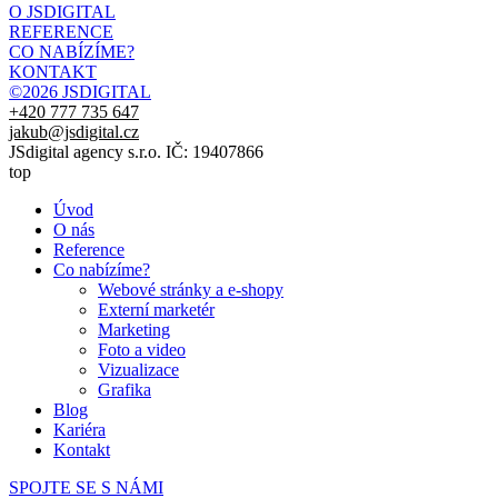
O JSDIGITAL
REFERENCE
CO NABÍZÍME?
KONTAKT
©2026 JSDIGITAL
+420 777 735 647
jakub@jsdigital.cz
JSdigital agency s.r.o. IČ: 19407866
top
Úvod
O nás
Reference
Co nabízíme?
Webové stránky a e-shopy
Externí marketér
Marketing
Foto a video
Vizualizace
Grafika
Blog
Kariéra
Kontakt
SPOJTE SE S NÁMI